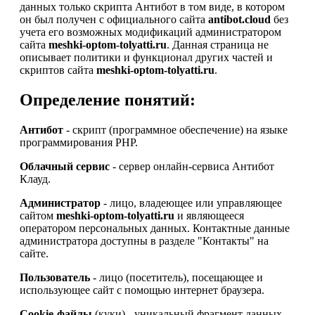
данных только скрипта Антибот в том виде, в котором
он был получен с официального сайта
antibot.cloud
без
учета его возможных модификаций администратором
сайта
meshki-optom-tolyatti.ru
. Данная страница не
описывает политики и функционал других частей и
скриптов сайта
meshki-optom-tolyatti.ru
.
Определение понятий:
Антибот
- скрипт (программное обеспечение) на языке
программирования PHP.
Облачный сервис
- сервер онлайн-сервиса Антибот
Клауд.
Администратор
- лицо, владеющее или управляющее
сайтом
meshki-optom-tolyatti.ru
и являющееся
оператором персональных данных. Контактные данные
администратора доступны в разделе "Контакты" на
сайте.
Пользователь
- лицо (посетитель), посещающее и
использующее сайт с помощью интернет браузера.
Cookie-файлы
(куки) - уникальный фрагмент данных,